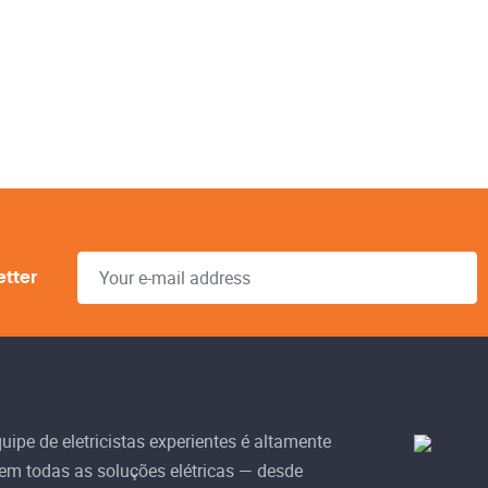
etter
ipe de eletricistas experientes é altamente
 em todas as soluções elétricas — desde