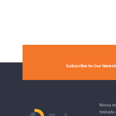
Subscribe to Our Newsl
Nossa equ
treinada