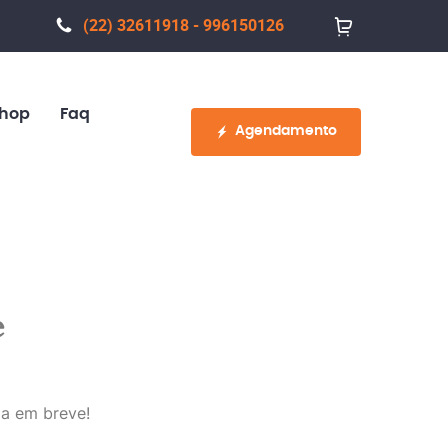
(22) 32611918 - 996150126
hop
Faq
Agendamento
e
da em breve!