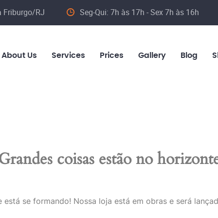
va Friburgo/RJ
Seg-Qui: 7h às 17h - Sex 7h às 16h
About Us
Services
Prices
Gallery
Blog
S
Grandes coisas estão no horizont
 está se formando! Nossa loja está em obras e será lança